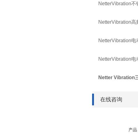
NetterVibra
NetterVibra
NetterVibra
NetterVibra
Netter Vibra
在线咨询
产品