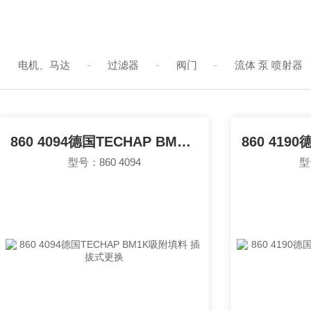
电机、马达
-
过滤器
-
阀门
-
流体 泵 喷射器
变送器、传感器、继电器
-
风机
-
导轨、传送带、链条
860 4094德国TECHAP BM1K吸附填料 插拔式更换
型号：860 4094
型