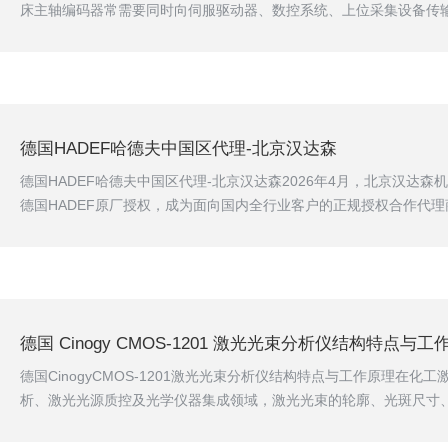
床主轴编码器常需要同时向伺服驱动器、数控系统、上位采集设备传
线易产生信号衰减、丢脉冲，造成主轴转速不稳、刚性攻丝错乱、定
床存在RS422差分与HTL电平不兼容问题，改造难度大。二、Motron
国MotronaGV210编码器信号分配器支持增量A/B/Z正交脉冲，差分
高速运行需求。信号1分2隔...
德国HADEF哈德夫中国区代理-北京汉达森
德国HADEF哈德夫中国区代理-北京汉达森2026年4月，北京汉达
德国HADEF原厂授权，成为面向国内全行业客户的正规授权合作代理
国杜塞尔多夫，1904年建厂，拥有超120年起重设备制造历史，家族
工中60%为专业技术研发人员，全系产品通过ISO9001:2008质量
寿命、先进工艺成为全球吊装设备品牌。以往国内客户采购HADEF
真伪难辨、参数匹配出错、...
德国 Cinogy CMOS-1201 激光光束分析仪结构特点与工
德国CinogyCMOS-1201激光光束分析仪结构特点与工作原理在化
析、激光光源质控及光学仪器集成领域，激光光束的轮廓、光斑尺寸
影响检测精度与生产安全。德国Cinogy推出的CinCamCMOS‑12