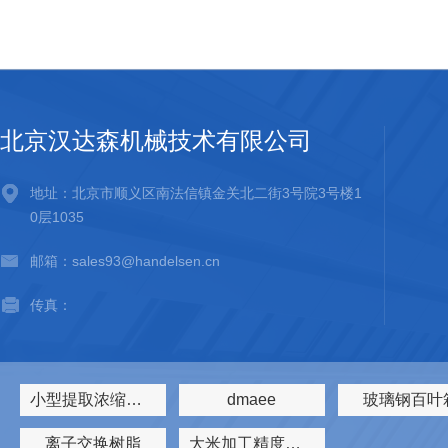
激光光束分析仪，凭借独特的光学结构与成熟的成像分析原理，广泛
发实验室及光学系统校准场景。一、整体结构特点CMOS‑1201采用
整机体积40mm×40mm×20m...
北京汉达森机械技术有限公司
地址：北京市顺义区南法信镇金关北二街3号院3号楼1
0层1035
邮箱：sales93@handelsen.cn
传真：
小型提取浓缩机组
dmaee
玻璃钢百叶
离子交换树脂
大米加工精度测定仪