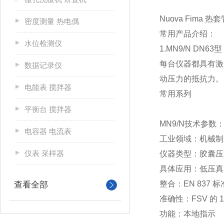
Nuova Fima 热
密度测量 热电偶
常用产品介绍：
水位检测仪
1.MN9/N DN63型
每台仪器都具有激
数据记录仪
动压力的抵抗力。
电能表 搅拌器
常用系列
平衡台 搅拌器
MN9/N技术参数
电容器 电流表
工业领域：机械制
仪表 采样器
仪器类型：胶囊压
具体应用：低压真
整合：EN 837 
查看全部
准确性：FSV 的 1
功能：本地指示