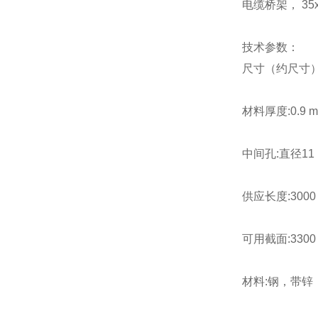
电缆桥架， 35x1
技术参数：
尺寸（约尺寸）H x
材料厚度:0.9 
中间孔:直径11
供应长度:3000
可用截面:3300
材料:钢，带锌，符