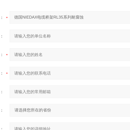
：
：
：
：
：
：
：