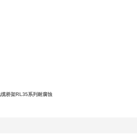
电缆桥架RL35系列耐腐蚀