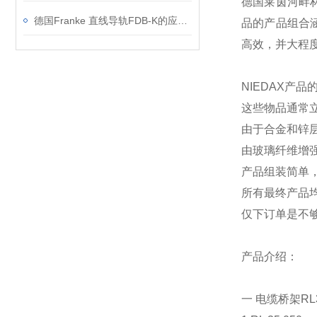
德国莱茵河畔林
德国Franke 直线导轨FDB-K的应用案例
品的产品组合
高效，并大程度
NIEDAX产品
这些物品通常
由于合金和锌
由玻璃纤维增
产品组装简单
所有最终产品
仅下订单是不
产品介绍：
一 电缆桥架RL