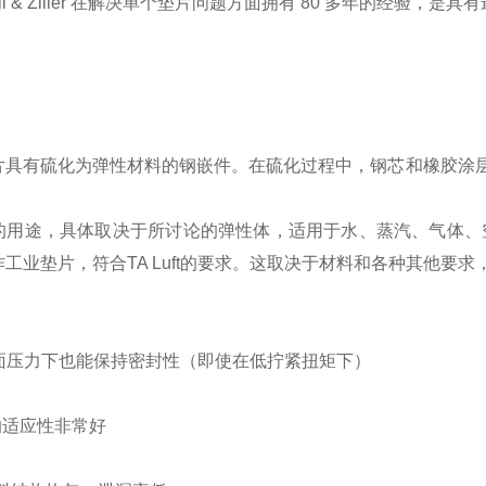
ll & Ziller 在解决单个垫片问题方面拥有 80 多年的经验
片具有硫化为弹性材料的钢嵌件。在硫化过程中，钢芯和橡胶涂
用途，具体取决于所讨论的弹性体，适用于水、蒸汽、气体、空气
工业垫片，符合TA Luft的要求。这取决于材料和各种其他要
表面压力下也能保持密封性（即使在低拧紧扭矩下）
的适应性非常好