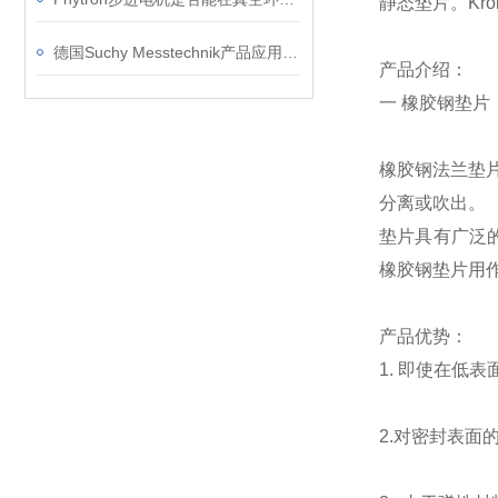
静态垫片。Kro
德国Suchy Messtechnik产品应用领域
产品介绍：
一 橡胶钢垫片
橡胶钢法兰垫
分离或吹出。
垫片具有广泛的
橡胶钢垫片用作
产品优势：
1. 即使在低
2.对密封表面