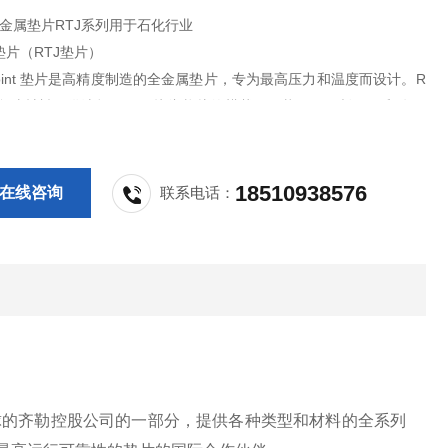
ll Ziller金属垫片RTJ系列用于石化行业
片（RTJ垫片）
ng Joint 垫片是高精度制造的全金属垫片，专为最高压力和温度而设计。R
有多种材料可供选择。环形接头垫片的横截面形状不同（椭圆形和八角
18510938576
在线咨询
联系电话：
跃于全球的齐勒控股公司的一部分，提供各种类型和材料的全系列