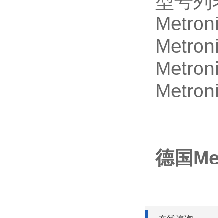
型号列
Metron
Metron
Metron
Metron
德国Me