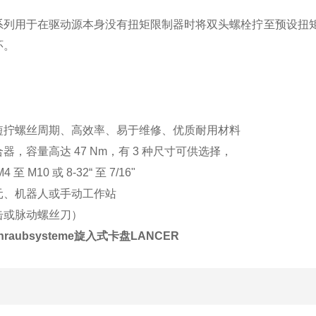
L® 系列用于在驱动源本身没有扭矩限制器时将双头螺栓拧至预设扭矩
环。
短拧螺丝周期、高效率、易于维修、优质耐用材料
器，容量高达 47 Nm，有 3 种尺寸可供选择，
 M10 或 8-32“ 至 7/16"
元、机器人或手动工作站
击或脉动螺丝刀）
chraubsysteme旋入式卡盘LANCER