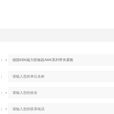
：
：
：
：