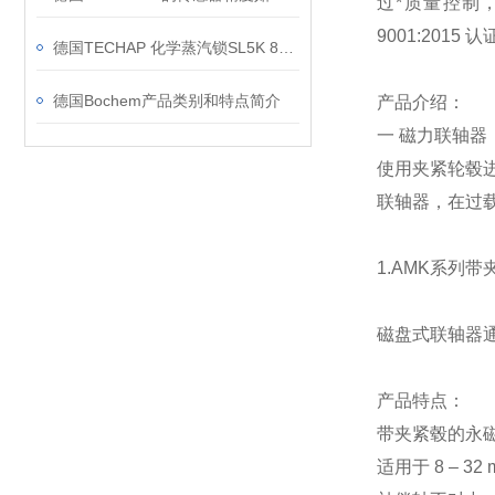
过*质量控制
9001:2015 认
德国TECHAP 化学蒸汽锁SL5K 860 4045的工作原理是什么
德国Bochem产品类别和特点简介
产品介绍：
一 磁力联轴器
使用夹紧轮毂
联轴器，在过
1.AMK系列
磁盘式联轴器
产品特点：
带夹紧毂的永
适用于 8 – 32