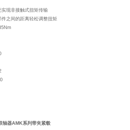
壳实现非接触式扭矩传输
部件之间的距离轻松调整扭矩
35Nm
0
2
30
联轴器AMK系列带夹紧毂