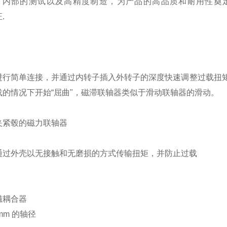
，内部的测试以及高精度制造，为产品的高品质和耐用性奠定
证.
进行简单连接，并通过内转子插入外转子的深度快速调整过载扭
载的情况下开始“屈曲"，磁滞联轴器类似于滑动联轴器的滑动。
带夹紧毂的磁力联轴器
通过外壳以无接触和无磨损的方式传输扭矩，并防止过载
磁耦合器
 mm 的轴径