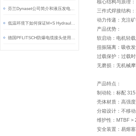
核心结构与原理：
芬兰Dynaset公司简介和液压发电机工作原理
三件式焊接结构：泵
动力传递：充注矿
低温环境下如何保证M+S Hydraulic MS系列马达正常工作？
产品优势：
德国PFLITSCH防爆电缆接头使用要求和应用行业
软启动：电机轻载
扭振隔离：吸收发
过载保护：过载时
无磨损：无机械摩
产品特点：
制动轮：标配 31
壳体材质：高强度
分箱设计：不移动
维护性：MTBF > 
安全装置：易熔塞（1