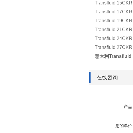
Transfluid 15CK
Transfluid 17CK
Transfluid 19CK
Transfluid 21CK
Transfluid 24CK
Transfluid 27CK
意大利Transflu
在线咨询
产品
您的单位