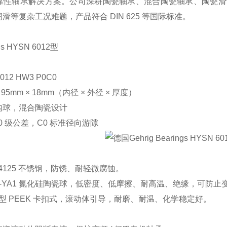
靠性轴承解决方案。公司深耕陶瓷轴承、混合陶瓷轴承、陶瓷滑
滑等复杂工况难题，产品符合 DIN 625 等国际标准。
ngs HYSN 6012型
12 HW3 P0C0
 95mm × 18mm（内径 × 外径 × 厚度）
沟球，混合陶瓷设计
P0 级公差，C0 标准径向游隙
.4125 不锈钢，防锈、耐轻微腐蚀。
N₄‑YA1 氮化硅陶瓷球，低密度、低摩擦、耐高温、绝缘，可防
 型 PEEK 卡扣式，滚动体引导，耐磨、耐温、化学稳定好。