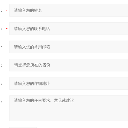
：
：
：
：
：
：