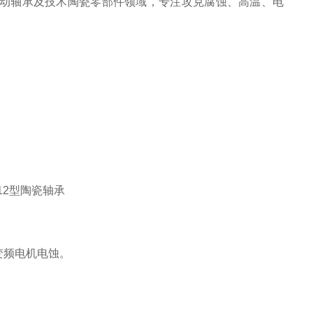
动轴承及技术陶瓷零部件领域，专注攻克腐蚀、高温、电
止变频电机电蚀。