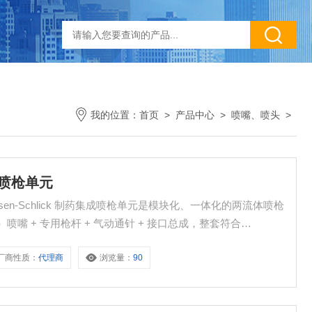
我的位置：
首页
>
产品中心
>
喷嘴、喷头
>
专用喷枪单元
 Düsen‑Schlick 制药集成喷枪单元是模块化、一体化的两流体喷枪
BC）喷嘴 + 专用枪杆 + 气动通针 + 接口总成，整套符合
 顶喷、微丸包衣，是优良制药主流设备标配。
厂商性质：
代理商
浏览量：
90