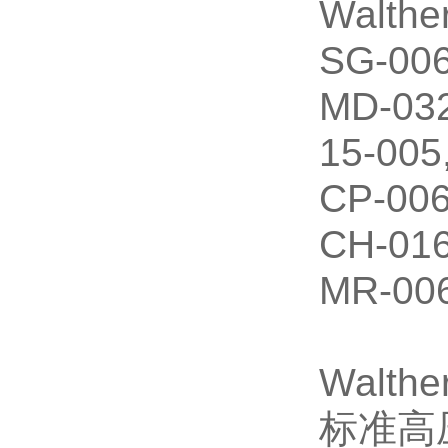
Walt
SG-006
MD-032
15-005
CP-006
CH-016
MR-006
Walth
标准高压