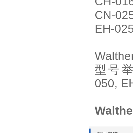
CH-016
CN-025
EH-025
Walth
型号举例：
050, E
Walth