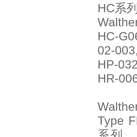
HC系
Walt
HC-G06
02-003
HP-032
HR-006
Walthe
Type F
系列、