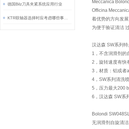
Meccanica
德国Bilz刀具夹紧系统应用行业
Officina 
KTR联轴器选择时应考虑哪些事项？
着优势的方向发展
为便于验证清洁 过程，
汉达森 SW系列特
1，不含润滑剂的
2，旋转速度有快
3，材质：铝或者ais
4，SW系列清洗喷头流
5，压力最大200 b
6，汉达森 SW
Bolondi SW04
无润滑剂自旋清洁头材