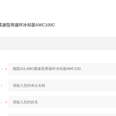
O紧凑型再循环冷却器AWC100
C
：
：
：