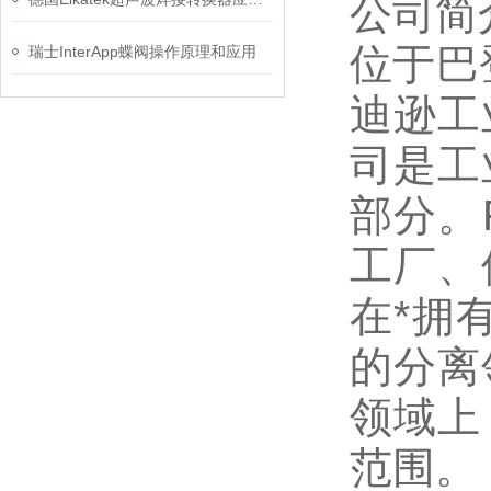
公司简
位于巴
瑞士InterApp蝶阀操作原理和应用
迪逊工
司是工
部分。F
工厂、
在*拥
的分离
领域上
范围。