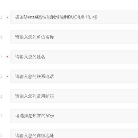
：
：
：
：
：
：
：