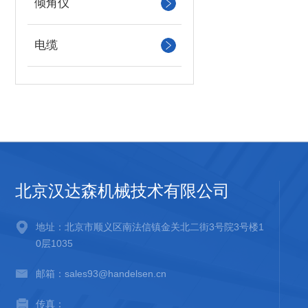
倾角仪
电缆
北京汉达森机械技术有限公司
地址：北京市顺义区南法信镇金关北二街3号院3号楼1
0层1035
邮箱：sales93@handelsen.cn
传真：