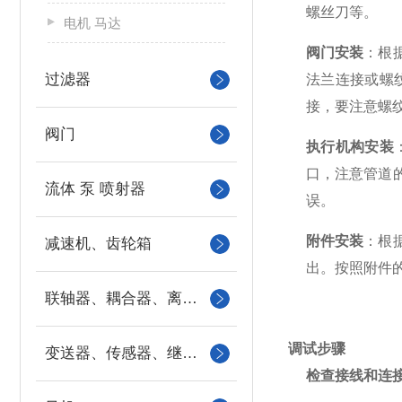
螺丝刀等。
电机 马达
阀门安装
：根
过滤器
法兰连接或螺
接，要注意螺
阀门
执行机构安装
口，注意管道
流体 泵 喷射器
误。
附件安装
：根
减速机、齿轮箱
出。按照附件
联轴器、耦合器、离合器
调试步骤
变送器、传感器、继电器
检查接线和连