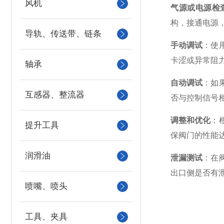
风机
气源或电源检
构，接通电源
导轨、传送带、链条
手动调试
：使
卡涩或异常阻
轴承
自动调试
：如
互感器、整流器
否与控制信号
调整和优化
：
提升工具
保阀门的性能
润滑油
泄漏测试
：在
出口侧是否有
喷嘴、喷头
工具、夹具