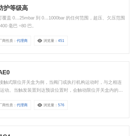
28防护等级高
可覆盖 0…25mbar 到 0…1000bar 的任何范围，超压、欠压范围
400 毫巴 ÷80 巴。
厂商性质：
代理商
浏览量：
451
AE0
 以机械接触式限位开关盒为例，当阀门或执行机构运动时，与之相连
起运动。当触发装置到达预设位置时，会触动限位开关盒内的微
从而输出电信号给控制系统，表明设备已到达指定位置。
厂商性质：
代理商
浏览量：
576