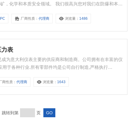
x采矿，化学和本质安全领域。 我们很高兴您对我们在防爆和本质
电磁阀、压力开关、位置开关、执行器、减压器等 ATEX 认
/PC
厂商性质：
代理商
浏览量：
1486
压力表
在当时已成为意大利仪表主要的供应商和制造商。公司拥有在丰富的仪
应用于各种行业.所有零部件均是公司自行制造,严格执行
油、冶金、电力等工业生产过程。NUOVA FIMA诺华菲玛充油防
厂商性质：
代理商
浏览量：
1643
页 跳转到第
页