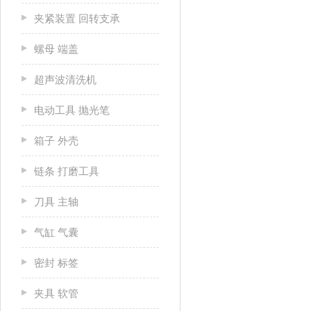
夹紧装置 回转支承
螺母 端盖
超声波清洗机
电动工具 抛光笔
箱子 外壳
链条 打磨工具
刀具 主轴
气缸 气囊
密封 标签
夹具 软管