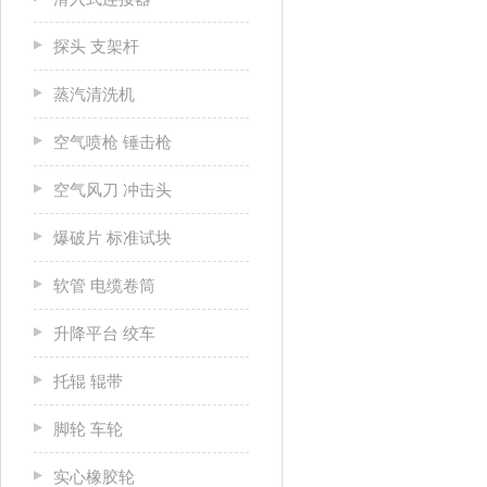
探头 支架杆
蒸汽清洗机
空气喷枪 锤击枪
空气风刀 冲击头
爆破片 标准试块
软管 电缆卷筒
升降平台 绞车
托辊 辊带
脚轮 车轮
实心橡胶轮