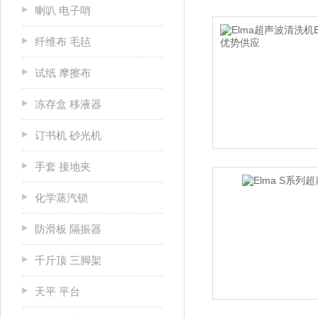
喇叭 电子哨
纤维布 毛毡
试纸 摩擦布
冻存盒 移液器
订书机 砂光机
手套 接地夹
化学蒸汽锁
防滑板 隔振器
千斤顶 三脚架
天平 平台