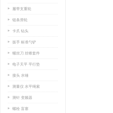
履带支重轮
链条滑轮
卡爪 钻头
扳手 标准勺铲
螺丝刀 丝锥套件
电子天平 平行垫
接头 水锤
测量仪 水平绳索
测针 变频器
螺栓 盲塞