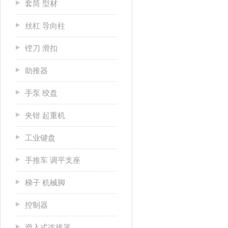
套筒 型材
丝杠 导向柱
镗刀 滑扣
助推器
手泵 绞盘
夹钳 起重机
工业键盘
手推车 调平支座
梯子 机械脚
控制器
滑入式连接器