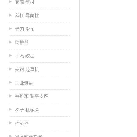
套筒 型材
丝杠 导向柱
镗刀 滑扣
助推器
手泵 绞盘
夹钳 起重机
工业键盘
手推车 调平支座
梯子 机械脚
控制器
滑入式连接器