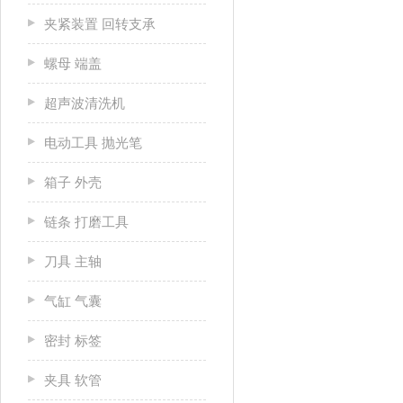
夹紧装置 回转支承
螺母 端盖
超声波清洗机
电动工具 抛光笔
箱子 外壳
链条 打磨工具
刀具 主轴
气缸 气囊
密封 标签
夹具 软管