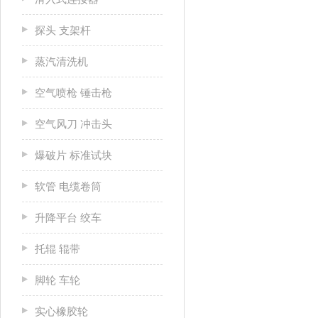
探头 支架杆
蒸汽清洗机
空气喷枪 锤击枪
空气风刀 冲击头
爆破片 标准试块
软管 电缆卷筒
升降平台 绞车
托辊 辊带
脚轮 车轮
实心橡胶轮