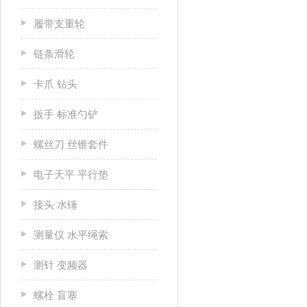
履带支重轮
链条滑轮
卡爪 钻头
扳手 标准勺铲
螺丝刀 丝锥套件
电子天平 平行垫
接头 水锤
测量仪 水平绳索
测针 变频器
螺栓 盲塞