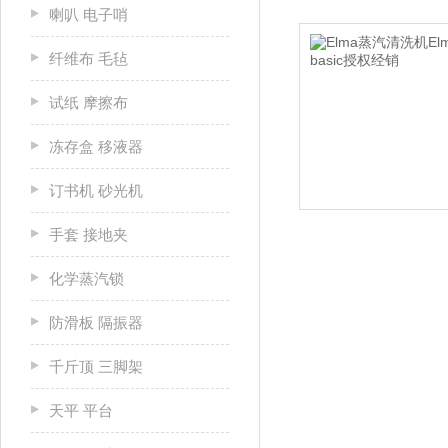
喇叭 电子哨
纤维布 毛毡
试纸 摩擦布
冻存盒 移液器
订书机 砂光机
手套 接地夹
化学蒸汽锁
防滑板 隔振器
千斤顶 三脚架
天平 平台