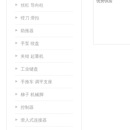
丝杠 导向柱
镗刀 滑扣
助推器
手泵 绞盘
夹钳 起重机
工业键盘
手推车 调平支座
梯子 机械脚
控制器
滑入式连接器