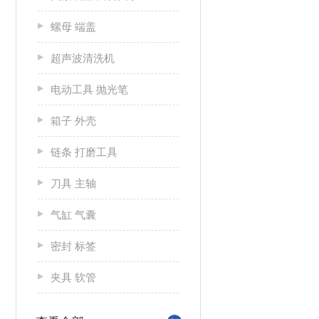
螺母 端盖
超声波清洗机
电动工具 抛光笔
箱子 外壳
链条 打磨工具
刀具 主轴
气缸 气囊
密封 标签
夹具 软管