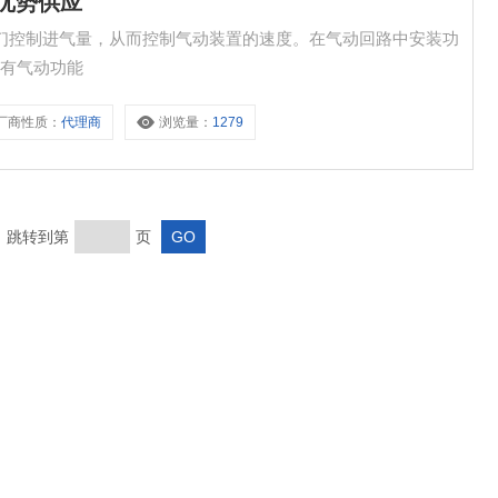
8优势供应
供应 它们控制进气量，从而控制气动装置的速度。在气动回路中安装功
所有气动功能
厂商性质：
代理商
浏览量：
1279
页 跳转到第
页