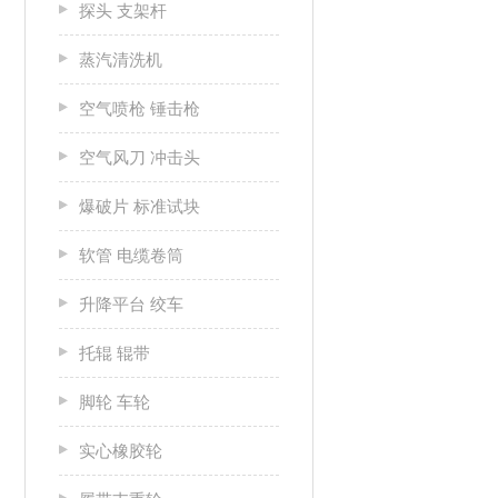
探头 支架杆
蒸汽清洗机
空气喷枪 锤击枪
空气风刀 冲击头
爆破片 标准试块
软管 电缆卷筒
升降平台 绞车
托辊 辊带
脚轮 车轮
实心橡胶轮