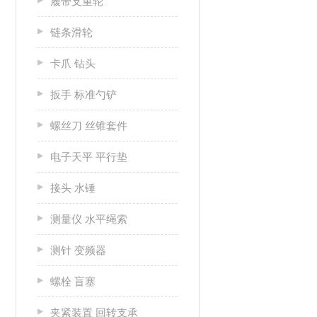
履带支重轮
链条滑轮
卡爪 钻头
扳手 标准勺铲
螺丝刀 丝锥套件
电子天平 平行垫
接头 水锤
测量仪 水平绳索
测针 变频器
螺栓 盲塞
夹紧装置 回转支承