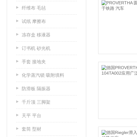
纤维布 毛毡
试纸 摩擦布
冻存盒 移液器
订书机 砂光机
手套 接地夹
化学蒸汽锁 吸附填料
防滑板 隔振器
千斤顶 三脚架
天平 平台
套筒 型材