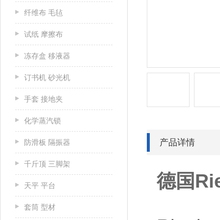
纤维布 毛毡
试纸 摩擦布
冻存盒 移液器
订书机 砂光机
手套 接地夹
化学蒸汽锁
产品详情
防滑板 隔振器
千斤顶 三脚架
德国Ri
天平 平台
套筒 型材