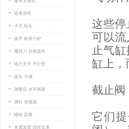
履带支重轮
链条滑轮
这些停
卡爪 钻头
可以流
扳手 标准勺铲
止气缸
螺丝刀 丝锥套件
缸上，
电子天平 平行垫
接头 水锤
截止阀
测量仪 水平绳索
测针 变频器
它们提
螺栓 盲塞
夹紧装置 回转支承