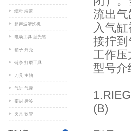
闭）。
流出气
螺母 端盖
超声波清洗机
入气缸
电动工具 抛光笔
接拧到
箱子 外壳
工作压
链条 打磨工具
型号介
刀具 主轴
气缸 气囊
1.R
密封 标签
(B)
夹具 软管