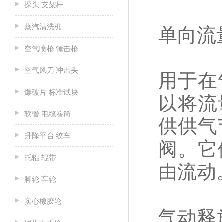
探头 支架杆
蒸汽清洗机
单向流
空气喷枪 锤击枪
空气风刀 冲击头
用于在
爆破片 标准试块
以将流
软管 电缆卷筒
供供气
升降平台 绞车
阀。它
托辊 辊带
由流动
脚轮 车轮
实心橡胶轮
气动释