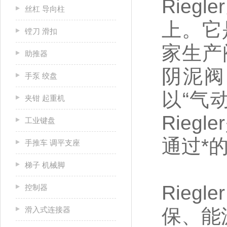
Rie
丝杠 导向柱
上。它
镗刀 滑扣
家生产
助推器
阴泥阀
手泵 绞盘
以“气
夹钳 起重机
Rie
工业键盘
通过*
手推车 调平支座
梯子 机械脚
Rie
控制器
滑入式连接器
保、能