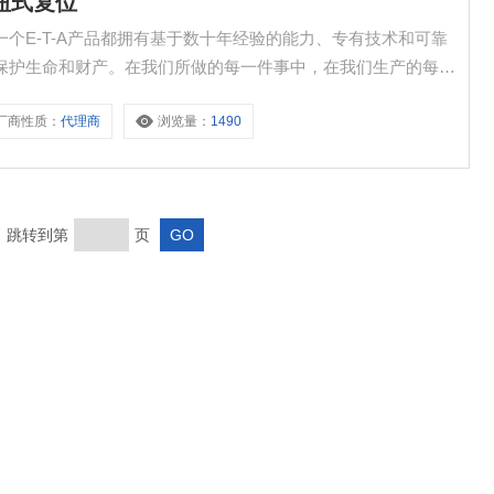
按钮式复位
复位 每一个E-T-A产品都拥有基于数十年经验的能力、专有技术和可靠
品保护生命和财产。在我们所做的每一件事中，在我们生产的每一
们的客户和用户免受过流和短路的危险影响。
厂商性质：
代理商
浏览量：
1490
页 跳转到第
页