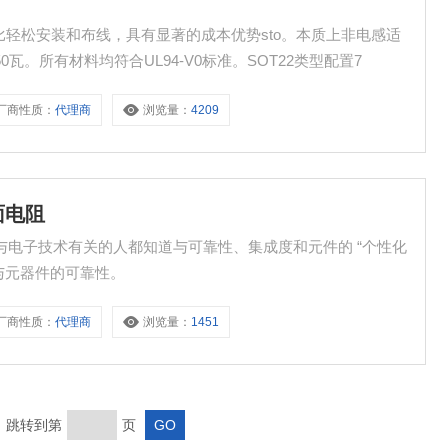
容量比轻松安装和布线，具有显著的成本优势sto。本质上非电感适
。所有材料均符合UL94-V0标准。SOT22类型配置7
厂商性质：
代理商
浏览量：
4209
釉面电阻
 任何与电子技术有关的人都知道与可靠性、集成度和元件的 “个性化
与元器件的可靠性。
厂商性质：
代理商
浏览量：
1451
页 跳转到第
页