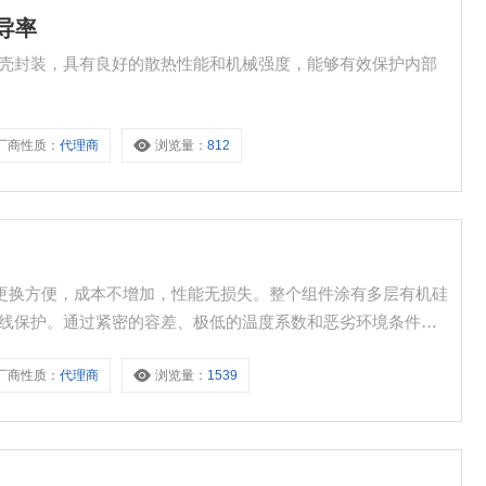
热导率
采用铝壳封装，具有良好的散热性能和机械强度，能够有效保护内部
厂商性质：
代理商
浏览量：
812
器更换方便，成本不增加，性能无损失。整个组件涂有多层有机硅
大的电线保护。通过紧密的容差、极低的温度系数和恶劣环境条件下
可靠性由于陶瓷芯化学惰性和无心接地均匀性，选择导线元件和
厂商性质：
代理商
浏览量：
1539