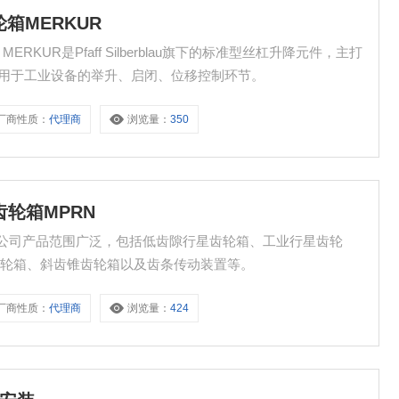
齿轮箱MERKUR
UR MERKUR是Pfaff Silberblau旗下的标准型丝杠升降元件，主打
泛用于工业设备的举升、启闭、位移控制环节。
厂商性质：
代理商
浏览量：
350
行星齿轮箱MPRN
齿轮箱MPRN 公司产品范围广泛，包括低齿隙行星齿轮箱、工业行星齿轮
齿轮箱、斜齿锥齿轮箱以及齿条传动装置等。
厂商性质：
代理商
浏览量：
424