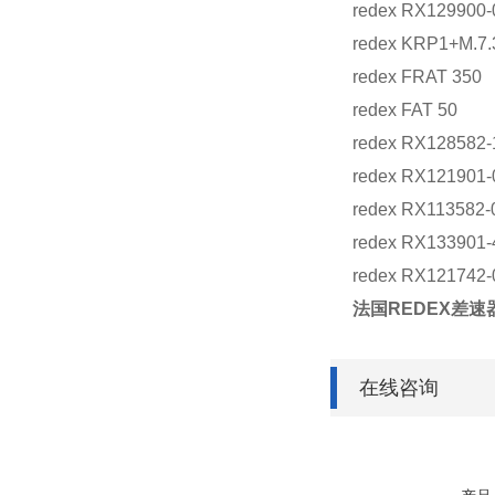
redex RX129900-
redex KRP1+M.7.
redex FRAT 350
redex FAT 50
redex RX128582
redex RX121901-
redex RX113582-
redex RX133901-
redex RX121742
法国REDEX差速器
在线咨询