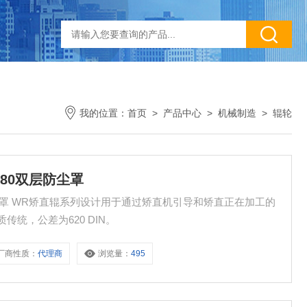
我的位置：
首页
>
产品中心
>
机械制造
>
辊轮
R 80双层防尘罩
双层防尘罩 WR矫直辊系列设计用于通过矫直机引导和矫直正在加工的
统，公差为620 DIN。
厂商性质：
代理商
浏览量：
495