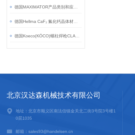
德国MAXIMATOR产品类别和应用行业
德国Hellma CaF₂ 氟化钙晶体材料的应用案例
德国Koeco(KÖCO)螺柱焊枪CLASSIC SK 14设备功能特点
北京汉达森机械技术有限公司
地址：北京市顺义区南法信镇金关北二街3号院3号楼1
0层1035
邮箱：sales93@handelsen.cn