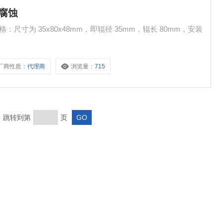
耐腐蚀
格：尺寸为 35x80x48mm，即辊径 35mm，辊长 80mm，安装
厂商性质：
代理商
浏览量：
715
页 跳转到第
页