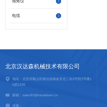
倾角仪
电缆
北京汉达森机械技术有限公司
地址：北京市顺义区南法信镇金关北二街3号院3号楼1
0层1035
邮箱：sales93@handelsen.cn
传真：