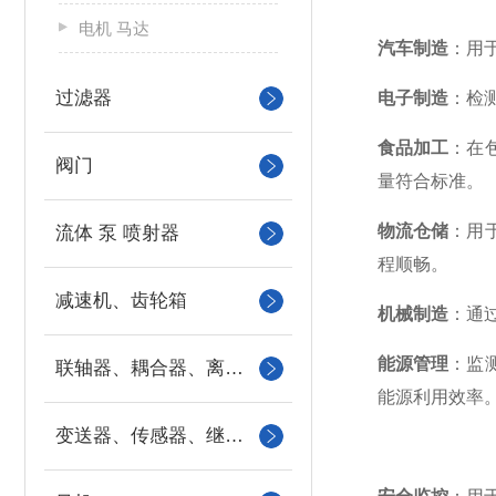
电机 马达
汽车制造
：用
过滤器
电子制造
：检
食品加工
：在
阀门
量符合标准。
物流仓储
：用
流体 泵 喷射器
程顺畅。
减速机、齿轮箱
机械制造
：通
能源管理
：监
联轴器、耦合器、离合器
能源利用效率
变送器、传感器、继电器