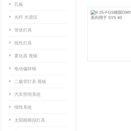
孔板
光纤 光谱仪
管状灯具
线性灯具
雾化器 视镜
电动偏转镜
二极管灯具 视镜
汽车照明系统
惰性系统
太阳能模拟灯具