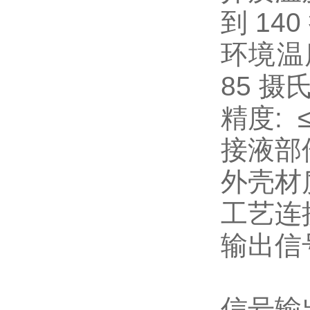
到 14
环境温度
85 摄
精度: 
接液部
外壳材
工艺连
输出信
0…2
信号输