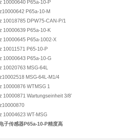
10000640 P65a-10-P
0000642 P65a-10-M
10018785 DPW75-CAN-P/1
10000639 P65a-10-K
10000645 P65a-1002-X
10011571 P65-10-P
10000643 P65a-10-G
10020763 MSG-64L
0002518 MSG-64L-M1/4
 10000876 WTMSG 1
0000871 Wartungseinheit 3/8'
10000870
 10004623 WT-MSG
电子传感器P65a-10-P精度高