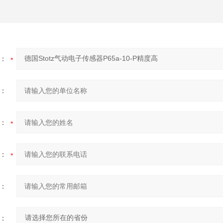
：
：
：
：
：
：