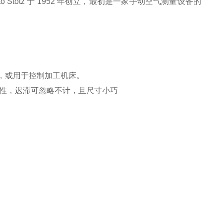
 Stotz 于 1952 年创立，最初是一家手动空气测量设备的
，或用于控制加工机床。
特性，迟滞可忽略不计，且尺寸小巧