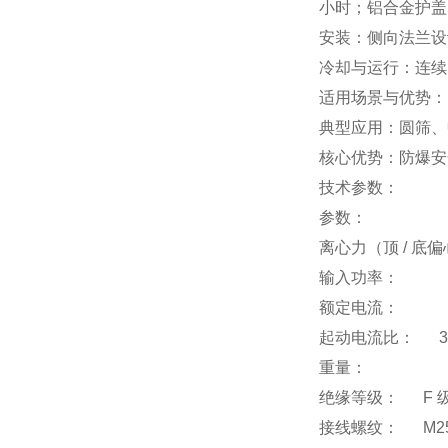
小时；铝合金护盖
安装：侧向法兰设计
冷却与运行：连续 S
适用场景与优势：
典型应用：圆筛、
核心优势：防爆安
技术参数：
参数：
50
离心力（顶 / 底偏心
输入功率
： 
额定电流： 
起动电流比：
3.
重量：
26
绝缘等级：
F 级
接线螺纹：
M25