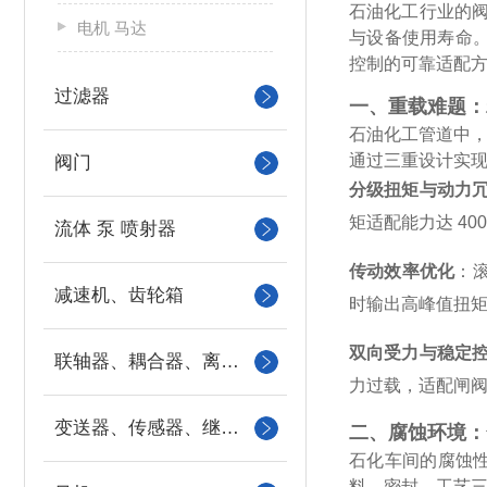
石油化工行业的
电机 马达
与设备使用寿命。
控制的可靠适配
过滤器
一、重载难题：
石油化工管道中，
通过三重设计实
阀门
分级扭矩与动力
矩适配能力达 40
流体 泵 喷射器
传动效率优化
：
减速机、齿轮箱
时输出高峰值扭矩
双向受力与稳定
联轴器、耦合器、离合器
力过载，适配闸
变送器、传感器、继电器
二、腐蚀环境：
石化车间的腐蚀性
料、密封、工艺