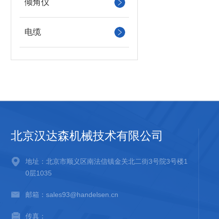
倾角仪
电缆
北京汉达森机械技术有限公司
地址：北京市顺义区南法信镇金关北二街3号院3号楼1
0层1035
邮箱：sales93@handelsen.cn
传真：