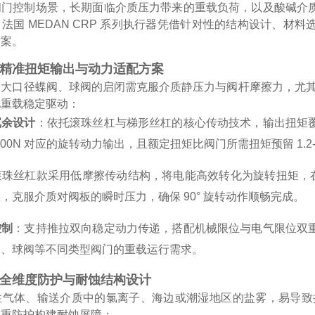
阀门控制场景，长期面临介质压力带来的重载负荷，以及酸碱介
法国 MEDAN CRP 系列执行器凭借针对性的结构设计、
方案。
精准扭矩输出与动力适配方案
大口径蝶阀、球阀的启闭需克服介质静压力与阀杆摩擦力，尤其高
现重载稳定驱动：
冗余设计
：依托滚珠丝杠与梯形丝杠的核心传动技术，输出扭矩
000N 对应的旋转动力输出，且额定扭矩比阀门所需扭矩预留 1.2
滚珠丝杠款采用低摩擦传动结构，将电能高效转化为旋转扭矩，在大
，克服介质对阀板的瞬时压力，确保 90° 旋转动作顺畅完成。
控制
：支持推拉双向稳定动力传递，搭配机械限位与电气限位双
阀、球阀等不同类型阀门的重载运行需求。
全维度防护与耐蚀结构设计
气体、输送介质中的氯离子、海边或潮湿地区的盐雾，易导致执行
三重防护构建耐蚀屏障：