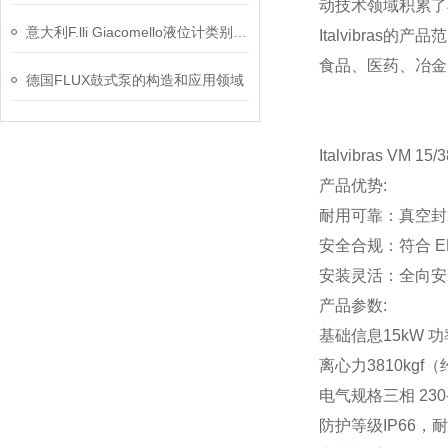
动技术领域积累了
意大利F.lli Giacomello液位计类别和应用介绍
Italvibr
食品、医药、冶金
德国FLUX鼓式泵的构造和应用领域
Italvibras VM 15/
产品优势:
耐用可靠：真空封
安全合规：符合 EN 
安装灵活：全向安
产品参数:
基础信息
15kW 功
离心力
3810kgf
电气规格
三相 23
防护等级
IP66