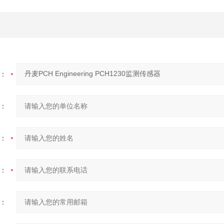
：
：
：
：
：