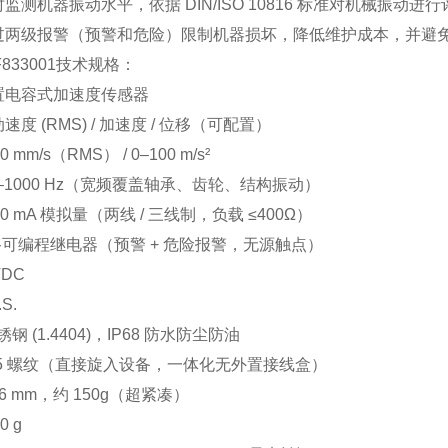
测机器振动水平，依据 DIN/ISO 10816 标准对机械振动进
过两级报警（预警和危险）限制机器损坏，降低维护成本，并避
HF833001技术规格：
置电容式加速度传感器
度 (RMS) / 加速度 / 位移（可配置）
mm/s（RMS） / 0–100 m/s²
–1000 Hz（宽频覆盖轴承、齿轮、结构振动）
0 mA 模拟量（两线 / 三线制，负载 ≤400Ω）
路可编程继电器（预警 + 危险报警，无源触点）
VDC
S.
锈钢 (1.4404)，IP68 防水防尘防油
.25 螺纹（直接旋入设备，一体化无外置接线盒）
56 mm，约 150g（超紧凑）
 g