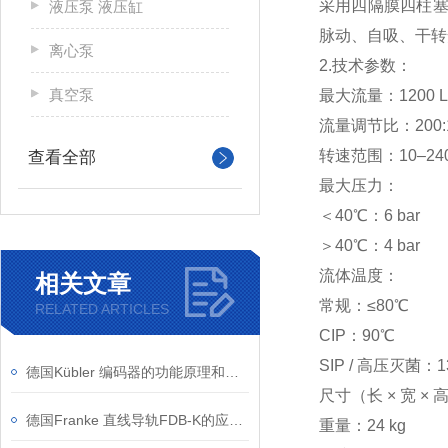
采用四隔膜四柱塞
液压泵 液压缸
脉动、自吸、干转
离心泵
2.技术参数：
真空泵
最大流量：1200 L/
流量调节比：200:
转速范围：10–240
查看全部
最大压力：
＜40℃：6 bar
＞40℃：4 bar
流体温度：
相关文章
常规：≤80℃
RELATED ARTICLES
CIP：90℃
SIP / 高压灭菌：1
德国Kübler 编码器的功能原理和应用
尺寸（长 × 宽 × 高）
德国Franke 直线导轨FDB-K的应用案例
重量：24 kg