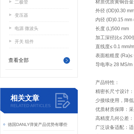
材质
优质黄铜合金 (C
二极管
外径 (OD)
0.30 m
变压器
内径 (ID)
0.15 mm
电源 微波头
长度 (L)
500 mm
加工深径比
≤ 20
开关 组件
直线度
≤ 0.1 mm/
表面粗糙度 (Ra)
≤
查看全部
导电率
≥ 28 MS/m
产品特性：
精密长尺寸设计：
相关文章
少接续使用，降低
RELATED ARTICLES
优质材质保障：采
高精度几何公差：
德国DANLY弹簧产品优势有哪些
广泛设备适配：适