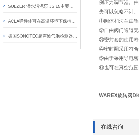
例压力调节器。由
SULZER 潜水污泥泵 JS 15主要参数
失可以忽略不计。
①阀体和法兰由铝
ACLA弹性体可在高温环境下保持较好的力学性能
②自由阀门通道无
德国SONOTEC超声波气泡检测器SONOCHECK产品优势
③密封套的使用寿
④密封圈采用符合
⑤由于采用导电密
⑥也可在真空范围
WAREX旋转阀DK
在线咨询