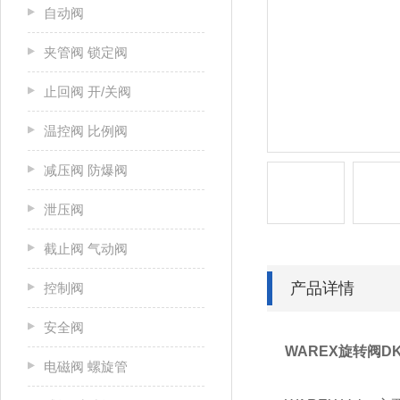
自动阀
夹管阀 锁定阀
止回阀 开/关阀
温控阀 比例阀
减压阀 防爆阀
泄压阀
截止阀 气动阀
产品详情
控制阀
安全阀
WAREX旋转阀DK
电磁阀 螺旋管