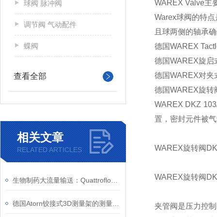
WAREX Val
球阀 脉冲阀
Warex球阀的
调节阀 气动配件
且球两侧的轴承确
蝶阀
德国WAREX Ta
德国WAREX旋
德国WAREX对
查看全部
德国WAREX旋转
WAREX DKZ
置，密封元件被气
相关文章
WAREX旋转阀D
RELATED ARTICLES
WAREX旋转阀D
生物制药大流量输送：Quattroflow QF10k 柱塞隔膜泵工作原理与特点
德国Atorn铰接式3D测量架的测量精度和产品特点
夹管阀是压力控制