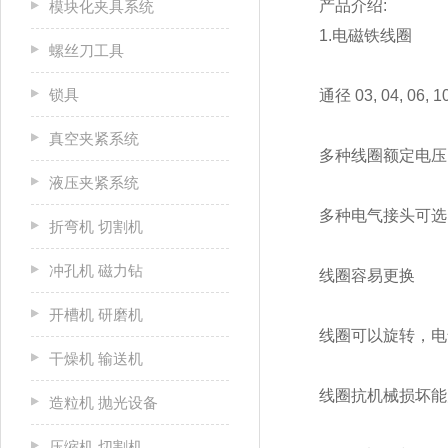
产品介绍:
模块化夹具系统
1.电磁铁线圈
螺丝刀工具
锁具
通径 03, 04, 06, 1
真空夹紧系统
多种线圈额定电压
液压夹紧系统
多种电气接头可选
折弯机 切割机
冲孔机 磁力钻
线圈容易更换
开槽机 研磨机
线圈可以旋转，电
干燥机 输送机
线圈抗机械损坏能
造粒机 抛光设备
压缩机 切割机