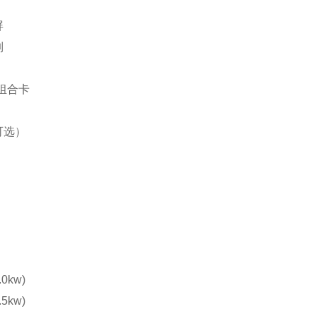
屏
制
 组合卡
可选）
.0kw)
.5kw)