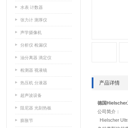
水表 计数器
张力计 测厚仪
声学摄像机
分析仪 检漏仪
油分离器 滴定仪
检测器 视液镜
产品详情
热压机 分液器
超声波设备
德国Hielsch
阻尼器 光刻热板
公司简介：
Hielsche
膨胀节