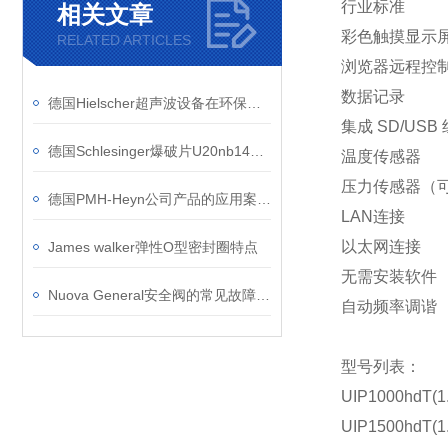
行业标准
相关文章
彩色触摸显示
RELATED ARTICLES
浏览器远程控
数据记录
德国Hielscher超声波设备在环保领域有哪些具体应用
集成 SD/USB
德国Schlesinger爆破片U20nb140 - 03L的安装和维护方法
温度传感器
压力传感器（
德国PMH-Heyn公司产品的应用案例介绍
LAN连接
以太网连接
James walker弹性O型密封圈特点
无需安装软件
Nuova General安全阀的常见故障有哪些？
自动频率调谐
型号列表：
UIP1000hdT(1
UIP1500hdT(1