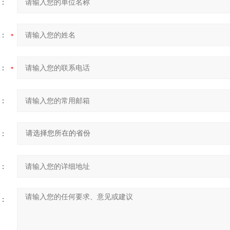
：
：
：
：
：
：
：