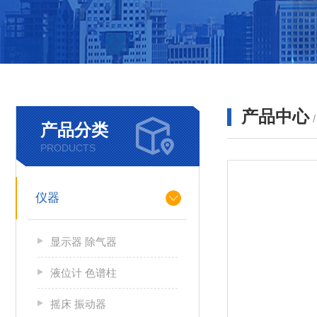
产品中心
产品分类
PRODUCTS
仪器
显示器 除气器
液位计 色谱柱
摇床 振动器