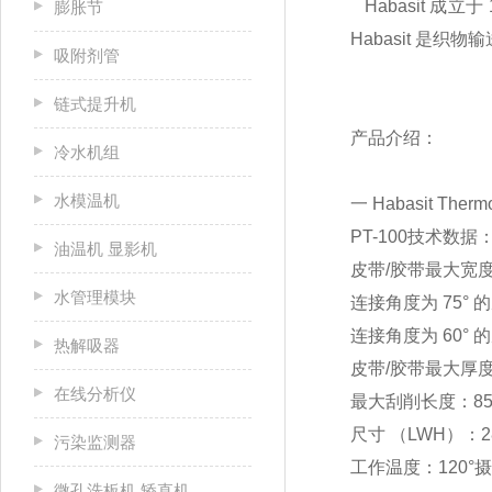
Habasit 成
膨胀节
Habasit 
吸附剂管
链式提升机
产品介绍：
冷水机组
水模温机
一 Habasit Therm
PT-100技术数据
油温机 显影机
皮带/胶带最大宽度
水管理模块
连接角度为 75° 
连接角度为 60° 
热解吸器
皮带/胶带最大厚度：
在线分析仪
最大刮削长度：85
尺寸 （LWH）：285 
污染监测器
工作温度：120°
微孔洗板机 矫直机