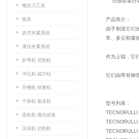
凭借在各行各业
螺丝刀工具
锁具
产品简介：
由于制造它们
真空夹紧系统
常、多尘和腐
液压夹紧系统
作为上辊，它
折弯机 切割机
冲孔机 磁力钻
它们由带有钢
开槽机 研磨机
干燥机 输送机
型号列表：
TECNORULLI 1
造粒机 抛光设备
TECNORULLI 2
压缩机 切割机
TECNORULLI 2