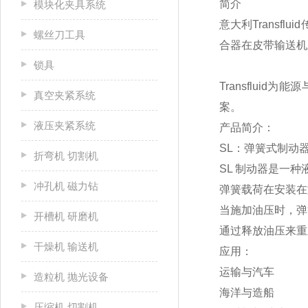
简介
模块化夹具系统
意大利Trans
螺丝刀工具
合器在皮带输送机
锁具
Transflu
真空夹紧系统
案。
液压夹紧系统
产品简介：
SL：弹簧式制动
折弯机 切割机
SL 制动器是一
冲孔机 磁力钻
弹簧载荷在安装在
当施加油压时，弹
开槽机 研磨机
通过释放油压来重
干燥机 输送机
应用：
运输与汽车
造粒机 抛光设备
海洋与造船
压缩机 切割机