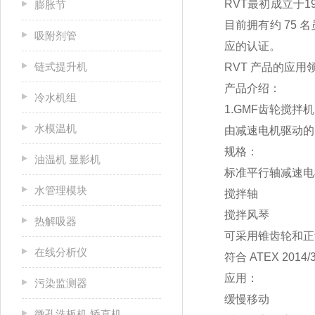
RVT最初成立于
膨胀节
目前拥有约 75 
吸附剂管
应的认证。
链式提升机
RVT 产品的应
产品介绍：
冷水机组
1.GMF齿轮搅拌机
水模温机
由减速电机驱动的
规格：
油温机 显影机
标准平行轴减速电机
水管理模块
搅拌轴
搅拌风琴
热解吸器
可采用锥齿轮和正齿
在线分析仪
符合 ATEX 2014/
应用：
污染监测器
缓慢移动
微孔洗板机 矫直机