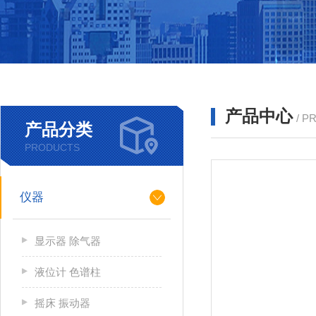
产品中心
/ P
产品分类
PRODUCTS
仪器
显示器 除气器
液位计 色谱柱
摇床 振动器