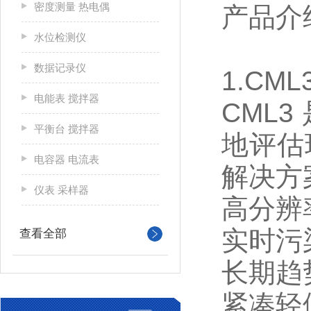
密度测量 热电偶
产品介
水位检测仪
数据记录仪
1.CML
电能表 搅拌器
CML
平衡台 搅拌器
地评估
电容器 电流表
解决方
仪表 采样器
高分辨
实时污
查看全部
长期趋
紧凑轻便