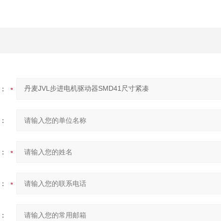
：
：
：
：
：