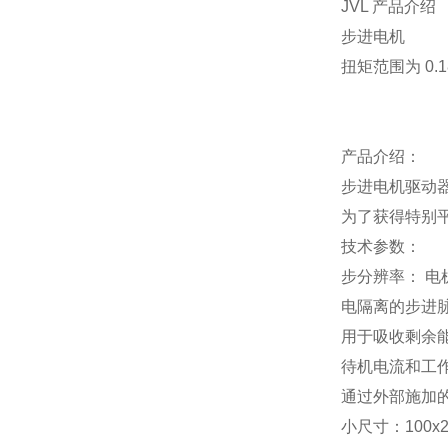
JVL 产品介绍
步进电机
扭矩范围为 0.18
产品介绍：
步进电机驱动器S
为了获得特别平
技术参数：
步分辨率： 电机每
电隔离的步进
用于吸收剩余能量
待机电流和工
通过外部施加的电
小尺寸：100x2