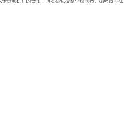
ep（集成步进电机）的营销，两者都包括整个控制器、编码器等在