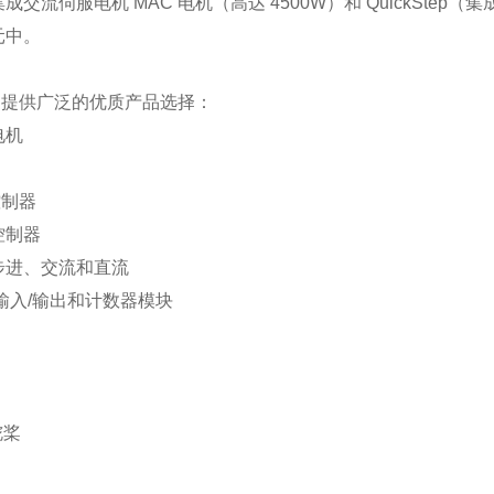
成交流伺服电机 MAC 电机（高达 4500W）和 QuickSt
元中。
制提供广泛的优质产品选择：
电机
控制器
控制器
步进、交流和直流
输入/输出和计数器模块
舵桨