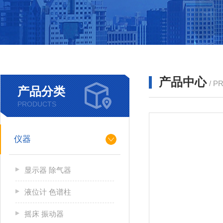
产品中心
/ P
产品分类
PRODUCTS
仪器
显示器 除气器
液位计 色谱柱
摇床 振动器