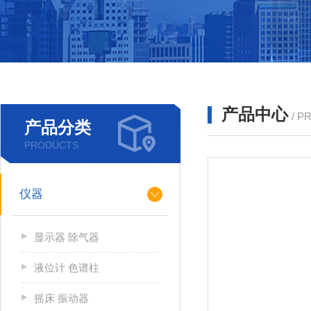
产品中心
/ P
产品分类
PRODUCTS
仪器
显示器 除气器
液位计 色谱柱
摇床 振动器