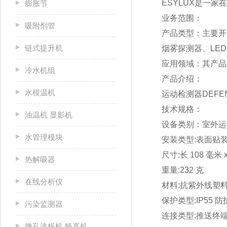
ESYLUX是一
膨胀节
业务范围：
吸附剂管
产品类型：主要开
链式提升机
烟雾探测器、LE
应用领域：其产品
冷水机组
产品介绍：
水模温机
运动检测器DEFENSOR
技术规格：
油温机 显影机
设备类别：室外运
水管理模块
安装类型:
表面贴
尺寸:
长 108 毫米 x
热解吸器
重量:
232 克
在线分析仪
材料:
抗紫外线塑
保护类型:
IP55 
污染监测器
连接类型:
推送终
微孔洗板机 矫直机