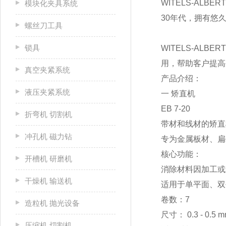
WITELS-A
模块化夹具系统
30年代，拥有悠
螺丝刀工具
锁具
WITELS-A
用，帮助客户提高
真空夹紧系统
产品介绍：
液压夹紧系统
一 矫直机
EB 7-20
折弯机 切割机
带材和线材的矫直
冲孔机 磁力钻
专为金属板材、扁
核心功能：
开槽机 研磨机
消除材料因加工或
干燥机 输送机
适用于单平面、双
卷数：7
造粒机 抛光设备
尺寸： 0.3 - 0.5 
压缩机 切割机